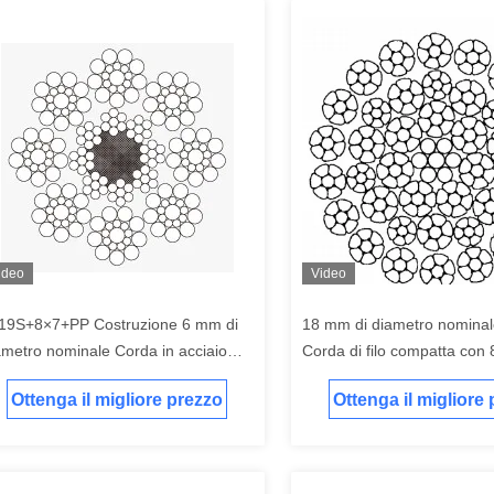
ideo
Video
19S+8×7+PP Costruzione 6 mm di
18 mm di diametro nomina
ametro nominale Corda in acciaio
Corda di filo compatta con 8 
r ascensori con resistenza alla
forza di rottura per attrezza
Ottenga il migliore prezzo
Ottenga il migliore
azione 1570/1770N/mm2
sollevamento