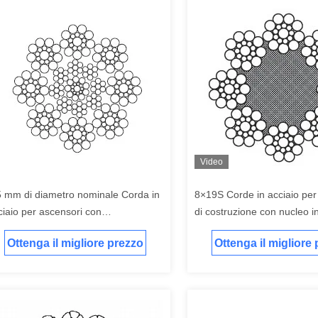
Video
5 mm di diametro nominale Corda in
8×19S Corde in acciaio per
ciaio per ascensori con
di costruzione con nucleo in
19S+IWRC
diametro di 10 mm per un
Ottenga il migliore prezzo
Ottenga il migliore
funzionamento regolare