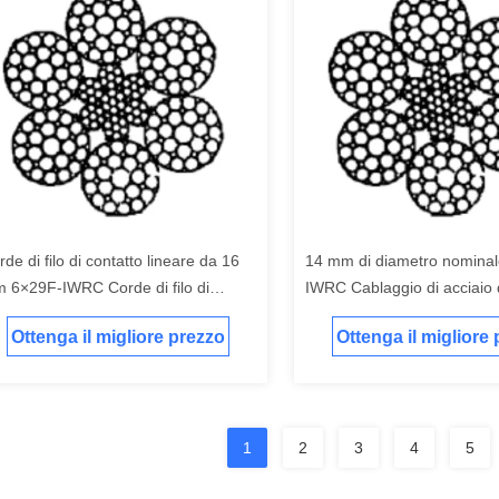
de di filo di contatto lineare da 16
14 mm di diametro nomina
 6×29F-IWRC Corde di filo di
IWRC Cablaggio di acciaio
ciaio industriale per sollevamento e
costruzione con resistenza 
Ottenga il migliore prezzo
Ottenga il migliore
llevamento
trazione 1770N/mm2 per ap
industriali
1
2
3
4
5