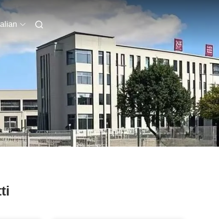
talian
ti