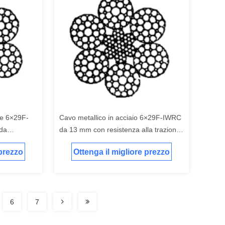
le 6×29F-
Cavo metallico in acciaio 6×29F-IWRC
 da
da 13 mm con resistenza alla trazione
alla
di 1770 N/mm² per sollevamento e
 prezzo
Ottenga il migliore prezzo
plicazioni
sollevamento
6
7