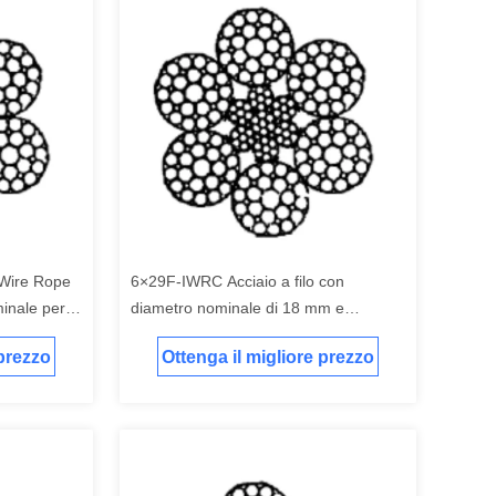
Wire Rope
6×29F-IWRC Acciaio a filo con
inale per
diametro nominale di 18 mm e
to
resistenza alla trazione di 1770N/mm2
 prezzo
Ottenga il migliore prezzo
per uso industriale