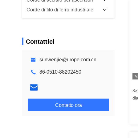
Corde di filo di ferro industriale
Contattici
sunwenjie@urope.com.cn
86-0510-88202450
V
8×
di
Contatto ora
pe
tr