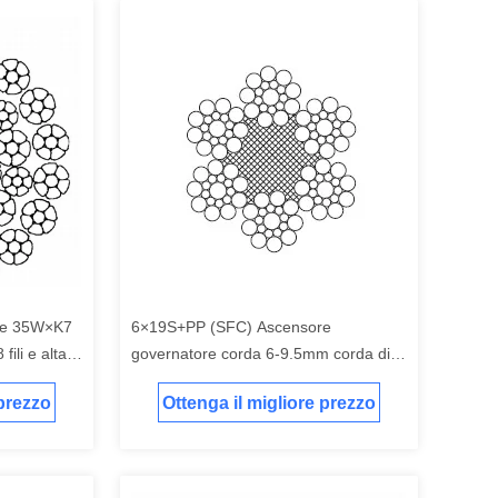
le 35W×K7
6×19S+PP (SFC) Ascensore
fili e alta
governatore corda 6-9.5mm corda di
ture di
filo GB 8903-2024
 prezzo
Ottenga il migliore prezzo