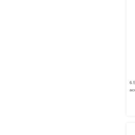
6.
ac
8×