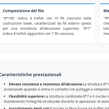
Composizione del filo
Ma
"8*19S" indica 8 trefoli con 19 fili ciascuno nella
"PP
costruzione Seale, caratterizzati da fili esterni spessi
che
per una resistenza all'abrasione superiore. "8*7"
lu
indica 8 trefoli aggiuntivi con 7 fili ciascuno.
man
Caratteristiche prestazionali
Elevata resistenza e resistenza all'abrasione:
La struttura 8*1
eccezionale quando si entra in contatto con pulegge e component
Flessibilità superiore:
La struttura combinata 8*7 e il nucleo i
mantenendo l'integrità strutturale durante le operazioni di avv
Assorbimento degli urti:
Il nucleo in fibra funge da buffer in