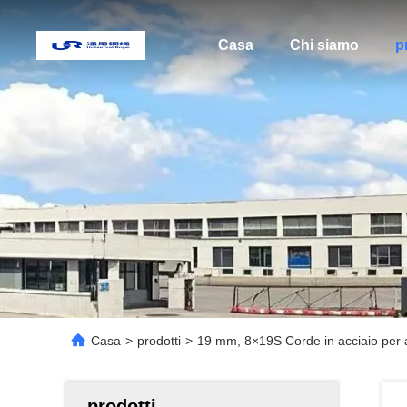
Casa
Chi siamo
p
Casa
>
prodotti
>
19 mm, 8×19S Corde in acciaio per a
prodotti