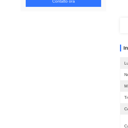
Contatto ora
I
L
N
Ma
Tr
C
C