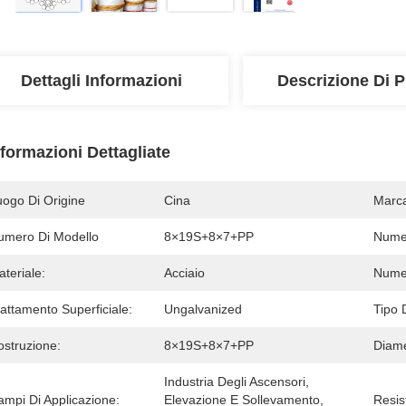
Dettagli Informazioni
Descrizione Di P
nformazioni Dettagliate
uogo Di Origine
Cina
Marc
umero Di Modello
8×19S+8×7+PP
Numer
teriale:
Acciaio
Numer
attamento Superficiale:
Ungalvanized
Tipo 
ostruzione:
8×19S+8×7+PP
Diame
Industria Degli Ascensori, 
ampi Di Applicazione:
Elevazione E Sollevamento, 
Resis