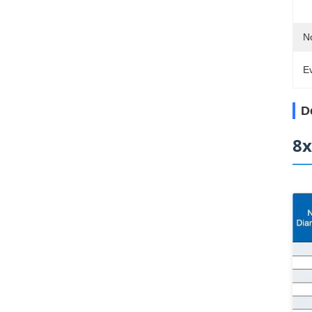
N
Ev
D
8x