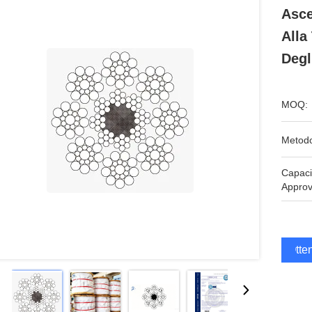
Asce
Alla
Degl
MOQ:
Metodo
Capaci
Approv
Otten