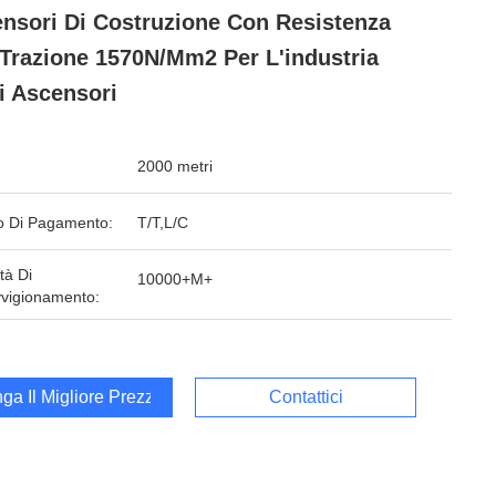
nsori Di Costruzione Con Resistenza
 Trazione 1570N/mm2 Per L'industria
i Ascensori
2000 metri
 Di Pagamento:
T/T,L/C
tà Di
10000+M+
vigionamento:
ga Il Migliore Prezzo
Contattici