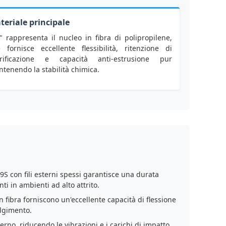
teriale principale
" rappresenta il nucleo in fibra di polipropilene,
 fornisce eccellente flessibilità, ritenzione di
brificazione e capacità anti-estrusione pur
tenendo la stabilità chimica.
9S con fili esterni spessi garantisce una durata
i in ambienti ad alto attrito.
n fibra forniscono un'eccellente capacità di flessione
olgimento.
terno, riducendo le vibrazioni e i carichi di impatto