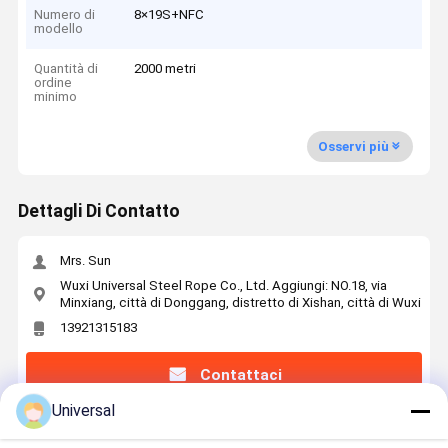
Numero di
8×19S+NFC
modello
Quantità di
2000 metri
ordine
minimo
Osservi più
Dettagli Di Contatto
Mrs. Sun
Wuxi Universal Steel Rope Co., Ltd. Aggiungi: NO.18, via
Minxiang, città di Donggang, distretto di Xishan, città di Wuxi
13921315183
Contattaci
Universal
Ottieni Il Miglior Prezzo Per