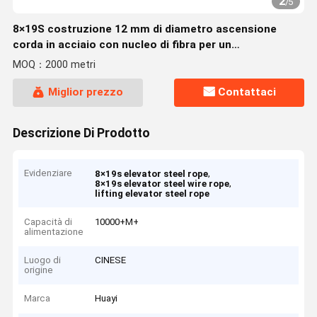
2
/
5
8×19S costruzione 12 mm di diametro ascensione
corda in acciaio con nucleo di fibra per un
funzionamento regolare
MOQ：2000 metri
Miglior prezzo
Contattaci
Descrizione Di Prodotto
Evidenziare
,
8×19s elevator steel rope
,
8×19s elevator steel wire rope
lifting elevator steel rope
Capacità di
10000+M+
alimentazione
Luogo di
CINESE
origine
Marca
Huayi