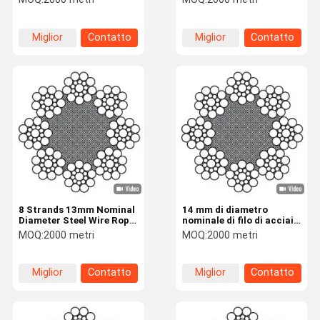
Rope
13mm
Miglior
Contatto
Miglior
Contatto
prezzo
prezzo
8 Strands 13mm Nominal
14 mm di diametro
Diameter Steel Wire Rope
nominale di filo di acciaio
For Elevator 8×19S+NFC
per ascensore
MOQ:
2000 metri
MOQ:
2000 metri
8×19S+NFC 8 fili
Miglior
Contatto
Miglior
Contatto
prezzo
prezzo