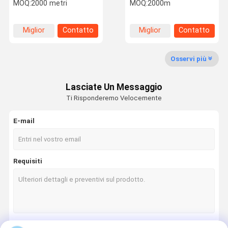
MOQ:
2000 metri
MOQ:
2000m
Miglior
Contatto
Miglior
Contatto
Controllo
Contattaci
Notizie
Casi
prezzo
prezzo
Della Qualità
Osservi più
Lasciate Un Messaggio
Ti Risponderemo Velocemente
Chiedi Un
Preventivo
E-mail
Corde di acciaio per ascensori
Requisiti
Corde di filo di ferro industriale