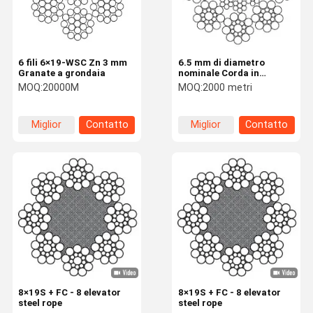
6 fili 6×19-WSC Zn 3 mm
6.5 mm di diametro
Granate a grondaia
nominale Corda in
acciaio per ascensori con
MOQ:
20000M
MOQ:
2000 metri
8×19S+IWRC
Miglior
Contatto
Miglior
Contatto
prezzo
prezzo
Casa.
Prodotti
Su Di Noi
Visita Alla
Fabbrica
8×19S + FC - 8 elevator
8×19S + FC - 8 elevator
steel rope
steel rope