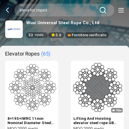
Wuxi Universal Steel Rope Co., Ltd
53
5.0
Fornitore verificato
YEARS
Elevator Ropes
(65)
8×19S+IWRC 11mm
Lifting And Hoisting
Nominal Diameter Steel
elevator steel rope GB
Elevator Ropes Traction
8903-2024 8×19S+NFC
MOQ:
2000 metri
MOQ:
2000 metri