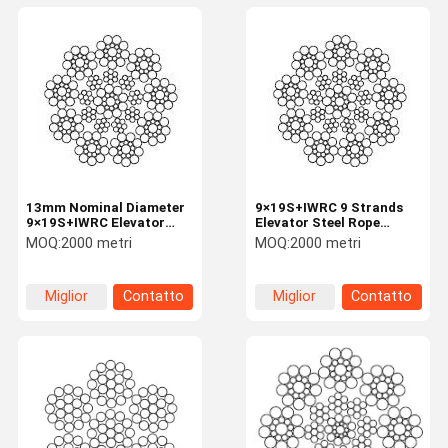
13mm Nominal Diameter
9×19S+IWRC 9 Strands
9×19S+IWRC Elevator
Elevator Steel Rope
Steel Rope Lifting And
Elevator Industry 19mm
MOQ:
2000 metri
MOQ:
2000 metri
Hoisting
Miglior
Contatto
Miglior
Contatto
prezzo
prezzo