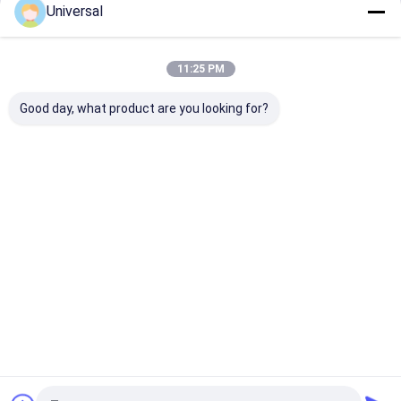
Universal
Continua
11:25 PM
Le Nostre Categorie
Good day, what product are you looking for?
Corde di
Corde di filo
acciaio per
di ferro
ascensori
industriale
Casa
Circa noi
Contattaci
Mappa del sito
Norme sulla privacy
Qualità
Corde di acciaio per ascensori
Fabbrica cinese.Copyright ©