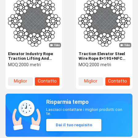
Elevator Industry Rope
Traction Elevator Steel
Traction Lifting And
Wire Rope 8×19S+NFC
Hoisting 19mm GB 8903-
19mm Nominal Diameter
MOQ:
2000 metri
MOQ:
2000 metri
2024
Miglior
Contatto
Miglior
Contatto
prezzo
prezzo
Risparmia tempo
Lasciaci contattare i migliori prodotti con
te.
Dai il tuo requisito