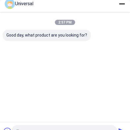
Universal
Continua
2:57 PM
Le Nostre Categorie
Good day, what product are you looking for?
Corde di
Corde di filo
acciaio per
di ferro
ascensori
industriale
Casa
Circa noi
Contattaci
Mappa del sito
Norme sulla privacy
Qualità
Corde di acciaio per ascensori
Fabbrica cinese.Copyright ©