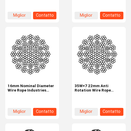
Miglior
Contatto
Miglior
Contatto
prezzo
prezzo
16mm Nominal Diameter
35W×7 22mm Anti
Wire Rope Industries
Rotation Wire Rope
35W×7 35 Strands
Industrial Tire 35
Strands
Miglior
Contatto
Miglior
Contatto
prezzo
prezzo