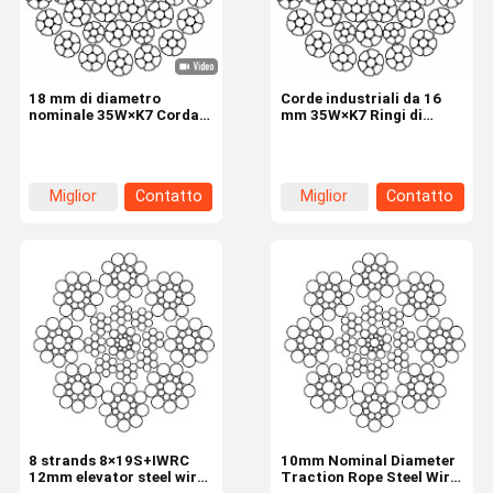
18 mm di diametro
Corde industriali da 16
nominale 35W×K7 Corda
mm 35W×K7 Ringi di
di filo compatta con 8 fili
perforazione rotanti 8 fili
e alta forza di rottura per
attrezzature di
sollevamento
Miglior
Contatto
Miglior
Contatto
prezzo
prezzo
Casa.
Prodotti
Su Di Noi
Visita Alla
Fabbrica
8 strands 8×19S+IWRC
10mm Nominal Diameter
12mm elevator steel wire
Traction Rope Steel Wire