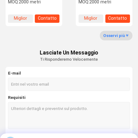
rope EN 12385-4
Rope For Elevator
MOQ:
2000 metri
MOQ:
2000 metri
8×19S+IWRC
Miglior
Contatto
Miglior
Contatto
Controllo
Contattaci
Notizie
Casi
prezzo
prezzo
Della Qualità
Osservi più
Lasciate Un Messaggio
Ti Risponderemo Velocemente
Chiedi Un
Preventivo
E-mail
Corde di acciaio per ascensori
Requisiti
Corde di filo di ferro industriale