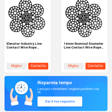
Elevator Industry Line
14mm Nominal Diameter
Contact Wire Rope
Line Contact Wire Rope
6×29F-IWRC 12mm 6
6×29F-IWRC Industrial
Strands
Tire
Miglior
Contatto
Miglior
Contatto
prezzo
prezzo
Risparmia tempo
Lasciaci contattare i migliori prodotti con
te.
Dai il tuo requisito