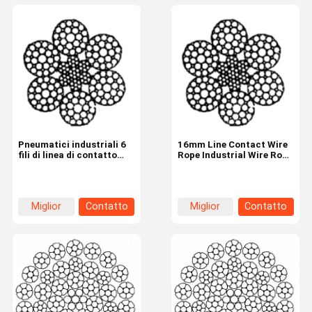
Pneumatici industriali 6
16mm Line Contact Wire
fili di linea di contatto
Rope Industrial Wire Rope
6×29F-IWRC 18 mm di
Supply 6×29F-IWRC
diametro nominale
Miglior
Contatto
Miglior
Contatto
prezzo
prezzo