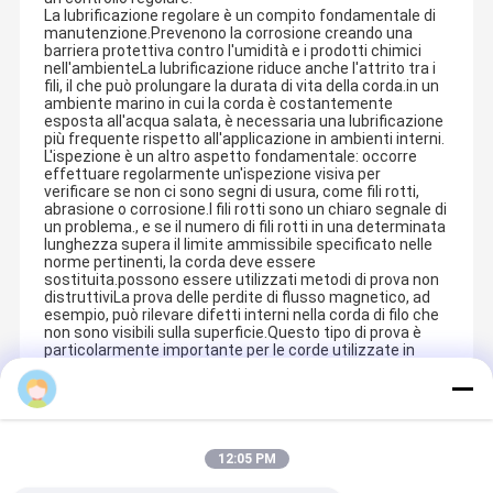
La lubrificazione regolare è un compito fondamentale di
manutenzione.Prevenono la corrosione creando una
barriera protettiva contro l'umidità e i prodotti chimici
nell'ambienteLa lubrificazione riduce anche l'attrito tra i
fili, il che può prolungare la durata di vita della corda.in un
ambiente marino in cui la corda è costantemente
esposta all'acqua salata, è necessaria una lubrificazione
più frequente rispetto all'applicazione in ambienti interni.
L'ispezione è un altro aspetto fondamentale: occorre
effettuare regolarmente un'ispezione visiva per
verificare se non ci sono segni di usura, come fili rotti,
abrasione o corrosione.I fili rotti sono un chiaro segnale di
un problema., e se il numero di fili rotti in una determinata
lunghezza supera il limite ammissibile specificato nelle
norme pertinenti, la corda deve essere
sostituita.possono essere utilizzati metodi di prova non
distruttiviLa prova delle perdite di flusso magnetico, ad
esempio, può rilevare difetti interni nella corda di filo che
non sono visibili sulla superficie.Questo tipo di prova è
particolarmente importante per le corde utilizzate in
applicazioni ad alto rischio come ascensori o gru.
Prodotti Raccomandati
12:05 PM