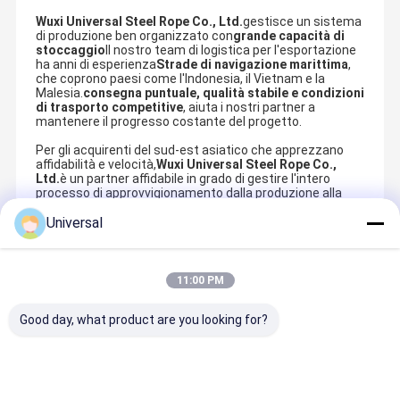
Wuxi Universal Steel Rope Co., Ltd.
gestisce un sistema
di produzione ben organizzato con
grande capacità di
stoccaggio
Il nostro team di logistica per l'esportazione
ha anni di esperienza
Strade di navigazione marittima
,
che coprono paesi come l'Indonesia, il Vietnam e la
Malesia.
consegna puntuale, qualità stabile e condizioni
di trasporto competitive
, aiuta i nostri partner a
mantenere il progresso costante del progetto.
Per gli acquirenti del sud-est asiatico che apprezzano
affidabilità e velocità,
Wuxi Universal Steel Rope Co.,
Ltd.
è un partner affidabile in grado di gestire l'intero
processo di approvvigionamento dalla produzione alla
consegna in modo efficiente e conveniente.
Universal
Prodotti Raccomandati
11:00 PM
Good day, what product are you looking for?
8×19S + FC -
Corde
16mm
18mm
10 elevator
industriali da
Nominal
Nominal