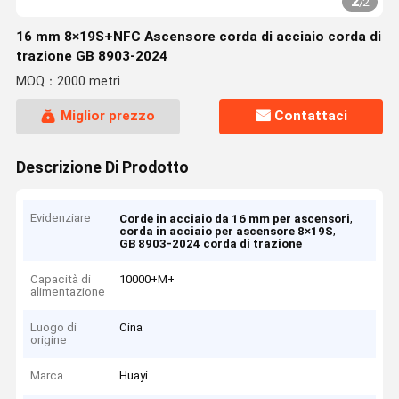
2
/
2
16 mm 8×19S+NFC Ascensore corda di acciaio corda di
trazione GB 8903-2024
MOQ：2000 metri
Miglior prezzo
Contattaci
Descrizione Di Prodotto
Evidenziare
,
Corde in acciaio da 16 mm per ascensori
,
corda in acciaio per ascensore 8×19S
GB 8903-2024 corda di trazione
Capacità di
10000+M+
alimentazione
Luogo di
Cina
origine
Marca
Huayi