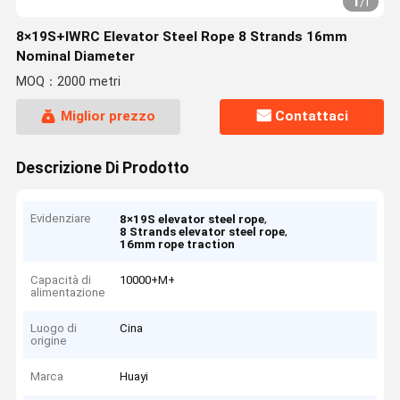
1
/
1
8×19S+IWRC Elevator Steel Rope 8 Strands 16mm
Nominal Diameter
MOQ：2000 metri
Miglior prezzo
Contattaci
Descrizione Di Prodotto
Evidenziare
,
8×19S elevator steel rope
,
8 Strands elevator steel rope
16mm rope traction
Capacità di
10000+M+
alimentazione
Luogo di
Cina
origine
Marca
Huayi