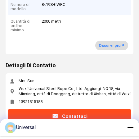
Numero di
8×19S+IWRC
modello
Quantità di
2000 metri
ordine
minimo
Osservi più
Dettagli Di Contatto
Mrs. Sun
Wuxi Universal Steel Rope Co., Ltd. Aggiungi: NO.18, via
Minxiang, città di Donggang, distretto di Xishan, città di Wuxi
13921315183
Contattaci
Universal
Ottieni Il Miglior Prezzo Per